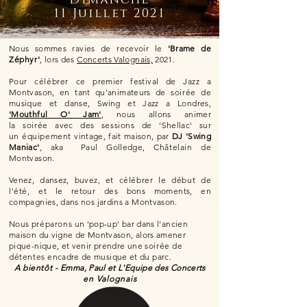
Dimanche
11 Juillet 2021
Nous sommes ravies de recevoir le
'Brame de
Zéphyr'
, lors des
Concerts Valognais,
2021.
Pour
célébrer
ce premier festival de Jazz a
Montvason, en tant qu'animateurs de
soirée
de
musique et danse, Swing et Jazz a Londres,
'Mouthful O' Jam'
, nous allons animer
la
soirée
avec des
sessions
de 'Shellac' sur
un
équipement
vintage, fait maison, par
DJ 'Swing
Maniac'
, aka Paul Golledge,
Châtelain
de
Montvason.
Venez, dansez, buvez, et
célébrer
le
début
de
l'été,
et le retour des bons moments, en
compagnies, dans nos jardins a Montvason.
Nous
préparons
un 'pop-up' bar dans l'ancien
maison du vigne de Montvason, alors amener
pique-nique, et venir prendre une
soirée
de
détentes
encadre de musique et du parc.
A
bientôt -
Emma, Paul et L'Equipe des Concerts
en Valognais