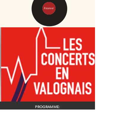
Reserver
PROGRAMME:
18.30: ANIMATIONS MUSICALE / PIQUES-NIQUES / APERO
DJ SWING MANIAC
Va vous jouer une session de musique jazz et swing des
années
1920's au 1950's sur les disques Shellac et tourne-disques
vintages (fait maison)